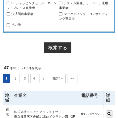
ECショッピングモール、マーケ
システム開発、サーバー、運用
ットプレイス事業者
事業者
決済関連事業者
マーケティング、コンサルティ
ング事業者
その他
47
1-10
件中（
件を表示）
1
2
3
4
5
NEXT >
>>|
地
企業名
電話番号
詳
域
細
東
株式会社エスアイアソシエイツ
京
0353682727
東京都新宿区舟町1-18ロイクラトン四谷3F