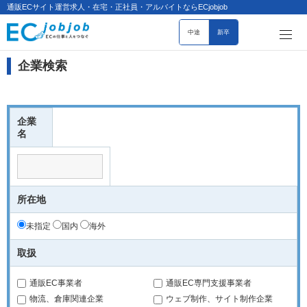
通販ECサイト運営求人・在宅・正社員・アルバイトならECjobjob
中途
新卒
企業検索
企業
名
所在地
未指定
国内
海外
取扱
通販EC事業者
通販EC専門支援事業者
物流、倉庫関連企業
ウェブ制作、サイト制作企業