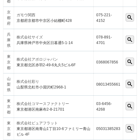
都
京
ガモウ関西
075-221-
都
京都府京都市中京区小結棚町428
4152
府
兵
株式会社サイズ
078-891-
庫
兵庫県神戸市中央区日暮通5-1-14
4701
県
東
株式会社アポロジャパン
京
0368067856
東京都北区赤羽2-49-6丸久5ビル6F
都
山
株式会社彩り
梨
08013455661
山梨県北杜市小淵沢町2968-1
県
東
株式会社コマースファクトリー
03-6456-
京
東京都港区南麻布2-8-21701
4268
都
東
株式会社ピュアフラット
京
東京都港区南青山1丁目10-6ファミリー青山
05031385283
都
ビル 4F