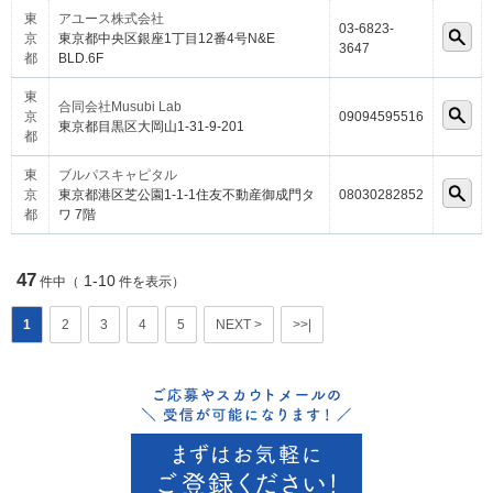
東
アユース株式会社
03-6823-
京
東京都中央区銀座1丁目12番4号N&E
3647
都
BLD.6F
東
合同会社Musubi Lab
京
09094595516
東京都目黒区大岡山1-31-9-201
都
東
ブルパスキャピタル
京
東京都港区芝公園1-1-1住友不動産御成門タ
08030282852
都
ワ 7階
47
1-10
件中（
件を表示）
1
2
3
4
5
NEXT >
>>|