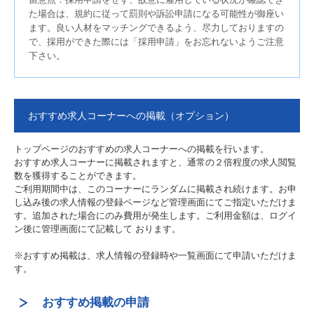
た場合は、規約に従って罰則や訴訟申請になる可能性が御座い
ます。良い人材をマッチングできるよう、尽力しておりますの
で、採用ができた際には「採用申請」をお忘れないようご注意
下さい。
おすすめ求人コーナーへの掲載（オプション）
トップページのおすすめの求人コーナーへの掲載を行います。
おすすめ求人コーナーに掲載されますと、通常の２倍程度の求人閲覧
数を獲得することができます。
ご利用期間中は、このコーナーにランダムに掲載され続けます。お申
し込み後の求人情報の登録ページなど管理画面にてご指定いただけま
す。追加された場合にのみ費用が発生します。ご利用金額は、ログイ
ン後に管理画面にて記載して おります。
※おすすめ掲載は、求人情報の登録時や一覧画面にて申請いただけま
す。
おすすめ掲載の申請