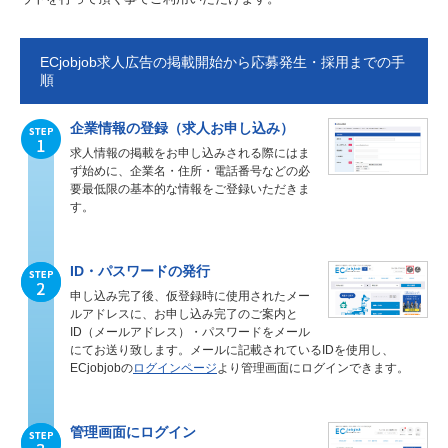
ECjobjob求人広告の掲載開始から応募発生・採用までの手
順
企業情報の登録（求人お申し込み）
求人情報の掲載をお申し込みされる際にはま
ず始めに、企業名・住所・電話番号などの必
要最低限の基本的な情報をご登録いただきま
す。
ID・パスワードの発行
申し込み完了後、仮登録時に使用されたメー
ルアドレスに、お申し込み完了のご案内と
ID（メールアドレス）・パスワードをメール
にてお送り致します。メールに記載されているIDを使用し、
ECjobjobの
ログインページ
より管理画面にログインできます。
管理画面にログイン