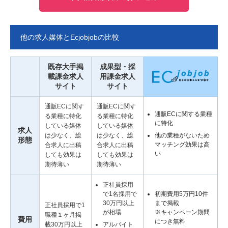
他の求人媒体とEcjobjobの比較
既存大手掲
成果型・採
載課金求人
用課金求人
サイト
サイト
通販ECに関す
通販ECに関す
通販ECに関する業種
る業種に特化
る業種に特化
に特化
している媒体
している媒体
求人
は少なく、総
は少なく、総
他の業種がないため
形態
マッチング効果は高
合求人に出稿
合求人に出稿
い
しても効果は
しても効果は
期待薄い
期待薄い
正社員採用
で1名採用で
初期費用5万円10件
30万円以上
まで掲載
正社員採用で1
が相場
※キャンペーン期間
職種１ヶ月掲
費用
につき無料
載30万円以上
アルバイト