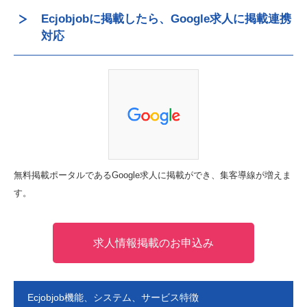
Ecjobjobに掲載したら、Google求人に掲載連携
対応
無料掲載ポータルであるGoogle求人に掲載ができ、集客導線が増えま
す。
求人情報掲載のお申込み
Ecjobjob機能、システム、サービス特徴