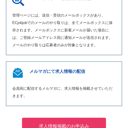
管理ページには、送信・受信のメールボックスがあり、
ECjobjobでのメールのやり取りは、全てメールボックスに保
存されます。メールボックスに新着メールが届いた場合に
は、ご登録メールアドレス宛に通知メールが送信されます。
メールのやり取りは応募者のみが対象となります。
メルマガにて求人情報の配信
会員宛に配信するメルマガに、求人情報を掲載させていただ
きます。
求人情報掲載のお申込み