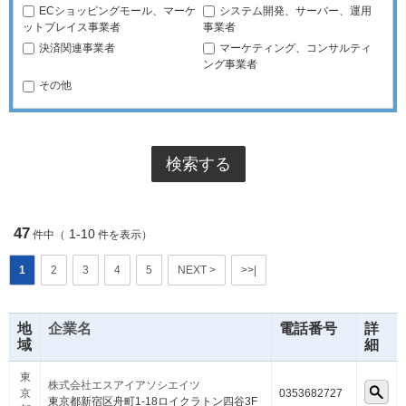
ECショッピングモール、マーケ
システム開発、サーバー、運用
ットプレイス事業者
事業者
決済関連事業者
マーケティング、コンサルティ
ング事業者
その他
47
1-10
件中（
件を表示）
1
2
3
4
5
NEXT >
>>|
地
企業名
電話番号
詳
域
細
東
株式会社エスアイアソシエイツ
京
0353682727
東京都新宿区舟町1-18ロイクラトン四谷3F