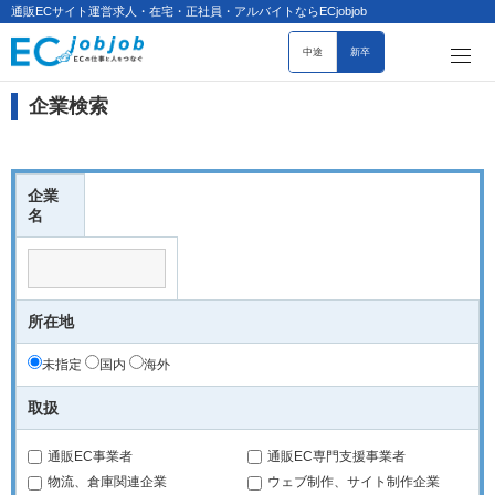
通販ECサイト運営求人・在宅・正社員・アルバイトならECjobjob
中途
新卒
企業検索
企業
名
所在地
未指定
国内
海外
取扱
通販EC事業者
通販EC専門支援事業者
物流、倉庫関連企業
ウェブ制作、サイト制作企業