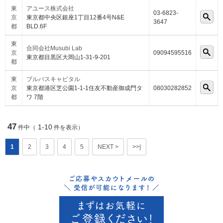
東
アユース株式会社
03-6823-
京
東京都中央区銀座1丁目12番4号N&E
3647
都
BLD.6F
東
合同会社Musubi Lab
京
09094595516
東京都目黒区大岡山1-31-9-201
都
東
ブルパスキャピタル
京
東京都港区芝公園1-1-1住友不動産御成門タ
08030282852
都
ワ 7階
47
1-10
件中（
件を表示）
1
2
3
4
5
NEXT >
>>|