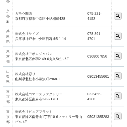
都
京
ガモウ関西
075-221-
都
京都府京都市中京区小結棚町428
4152
府
兵
株式会社サイズ
078-891-
庫
兵庫県神戸市中央区日暮通5-1-14
4701
県
東
株式会社アポロジャパン
京
0368067856
東京都北区赤羽2-49-6丸久5ビル6F
都
山
株式会社彩り
梨
08013455661
山梨県北杜市小淵沢町2968-1
県
東
株式会社コマースファクトリー
03-6456-
京
東京都港区南麻布2-8-21701
4268
都
東
株式会社ピュアフラット
京
東京都港区南青山1丁目10-6ファミリー青山
05031385283
都
ビル 4F