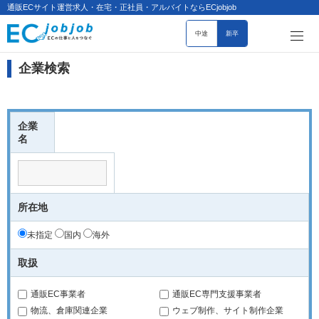
通販ECサイト運営求人・在宅・正社員・アルバイトならECjobjob
中途
新卒
企業検索
企業
名
所在地
未指定
国内
海外
取扱
通販EC事業者
通販EC専門支援事業者
物流、倉庫関連企業
ウェブ制作、サイト制作企業