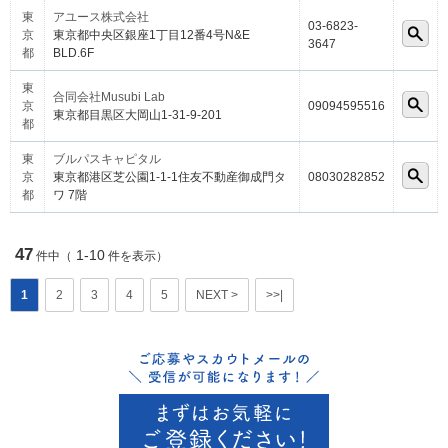
東
アユース株式会社
03-6823-
京
東京都中央区銀座1丁目12番4号N&E
3647
都
BLD.6F
東
合同会社Musubi Lab
京
09094595516
東京都目黒区大岡山1-31-9-201
都
東
ブルパスキャピタル
京
東京都港区芝公園1-1-1住友不動産御成門タ
08030282852
都
ワ 7階
47
1-10
件中（
件を表示）
1
2
3
4
5
NEXT >
>>|