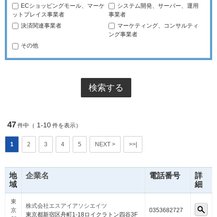
ECショッピングモール、マーケ
システム開発、サーバー、運用
ットプレイス事業者
事業者
決済関連事業者
マーケティング、コンサルティ
ング事業者
その他
47
1-10
件中（
件を表示）
1
2
3
4
5
NEXT >
>>|
地
企業名
電話番号
詳
域
細
東
株式会社エスアイアソシエイツ
京
0353682727
東京都新宿区舟町1-18ロイクラトン四谷3F