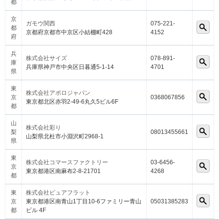
都
京
ガモウ関西
075-221-
都
京都府京都市中京区小結棚町428
4152
府
兵
株式会社サイズ
078-891-
庫
兵庫県神戸市中央区日暮通5-1-14
4701
県
東
株式会社アポロジャパン
京
0368067856
東京都北区赤羽2-49-6丸久5ビル6F
都
山
株式会社彩り
梨
08013455661
山梨県北杜市小淵沢町2968-1
県
東
株式会社コマースファクトリー
03-6456-
京
東京都港区南麻布2-8-21701
4268
都
東
株式会社ピュアフラット
京
東京都港区南青山1丁目10-6ファミリー青山
05031385283
都
ビル 4F