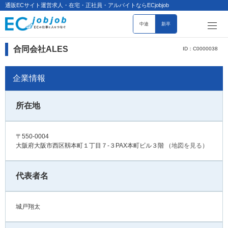
通販ECサイト運営求人・在宅・正社員・アルバイトならECjobjob
中途
新卒
合同会社ALES
ID：C0000038
企業情報
所在地
〒550-0004
大阪府大阪市西区靱本町１丁目７-３PAX本町ビル３階
（
地図を見る
）
代表者名
城戸翔太