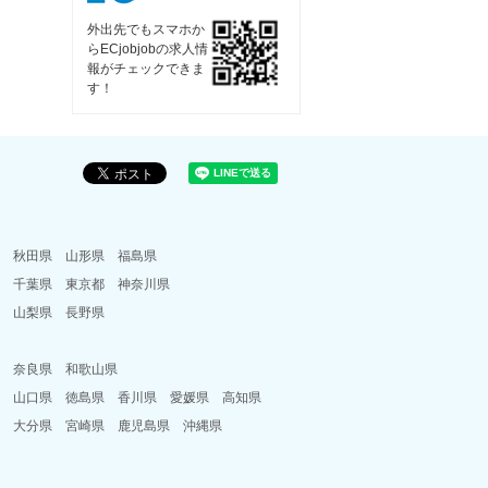
外出先でもスマホか
らECjobjobの求人情
報がチェックできま
す！
県
秋田県
山形県
福島県
県
千葉県
東京都
神奈川県
県
山梨県
長野県
県
県
奈良県
和歌山県
県
山口県
徳島県
香川県
愛媛県
高知県
県
大分県
宮崎県
鹿児島県
沖縄県