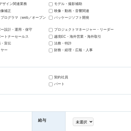
bデザイン関連業務
モデル・撮影補助
画像補正
映像・動画・音響関連
プログラマ（web／オープン
パッケージソフト開発
バー設計・運用・保守
プロジェクトマネージャー・リーダー
パートナーセールス
越境EC・海外営業・海外取引
画・宣伝
法務・特許
イヤー
財務・経理・広報・人事
契約社員
パート
給与