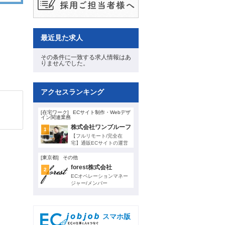
最近見た求人
その条件に一致する求人情報はあ
りませんでした。
アクセスランキング
[在宅ワーク]
ECサイト制作・Webデザ
イン関連業務
株式会社ワンプルーフ
1
【フルリモート/完全在
宅】通販ECサイトの運営
アシスタント・アルバイト
[東京都]
その他
forest株式会社
2
ECオペレーションマネー
ジャー/メンバー
スマホ版