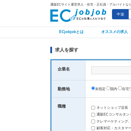
通販ECサイト運営求人・在宅・正社員・アルバイトならECj
中途
ECjobjobとは
オススメの求人
求人を探す
企業名
勤務地
未指定
国内
在宅
職種
ネットショップ店長
通販ECコンサルタン
テレマーケティング
顧客対応・カスタマ