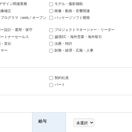
bデザイン関連業務
モデル・撮影補助
画像補正
映像・動画・音響関連
プログラマ（web／オープン
パッケージソフト開発
バー設計・運用・保守
プロジェクトマネージャー・リーダー
パートナーセールス
越境EC・海外営業・海外取引
画・宣伝
法務・特許
イヤー
財務・経理・広報・人事
契約社員
パート
給与