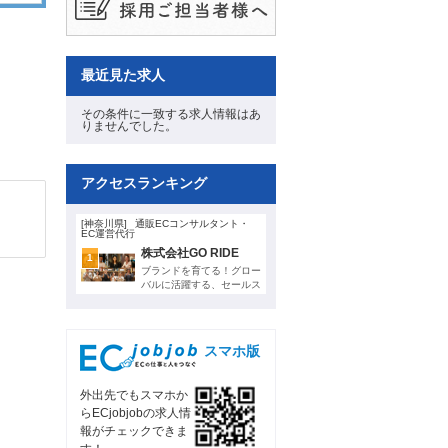
最近見た求人
その条件に一致する求人情報はあ
りませんでした。
アクセスランキング
[神奈川県]
通販ECコンサルタント・
EC運営代行
株式会社GO RIDE
1
ブランドを育てる！グロー
バルに活躍する、セールス
マネージャーを募集
スマホ版
外出先でもスマホか
らECjobjobの求人情
報がチェックできま