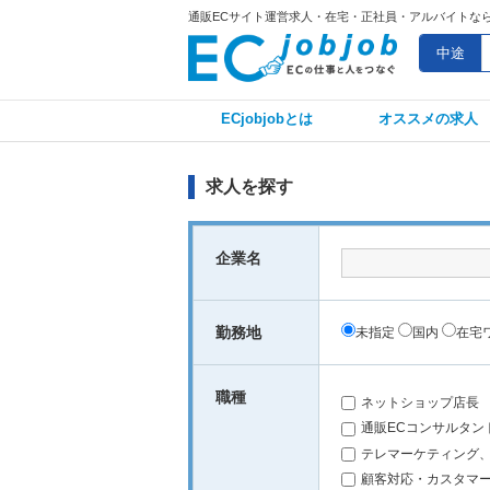
通販ECサイト運営求人・在宅・正社員・アルバイトならECj
中途
ECjobjobとは
オススメの求人
求人を探す
企業名
勤務地
未指定
国内
在宅
職種
ネットショップ店長
通販ECコンサルタン
テレマーケティング
顧客対応・カスタマ