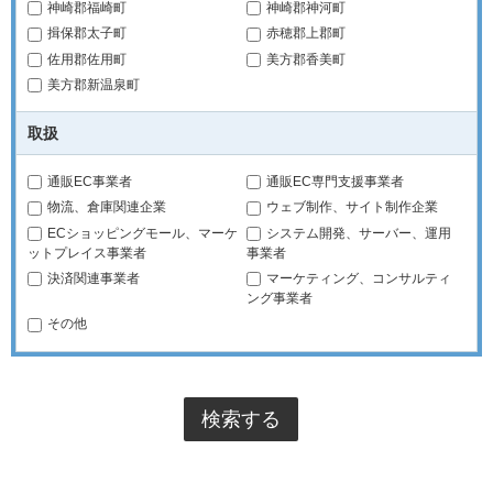
神崎郡福崎町
神崎郡神河町
揖保郡太子町
赤穂郡上郡町
佐用郡佐用町
美方郡香美町
美方郡新温泉町
取扱
通販EC事業者
通販EC専門支援事業者
物流、倉庫関連企業
ウェブ制作、サイト制作企業
ECショッピングモール、マーケ
システム開発、サーバー、運用
ットプレイス事業者
事業者
決済関連事業者
マーケティング、コンサルティ
ング事業者
その他