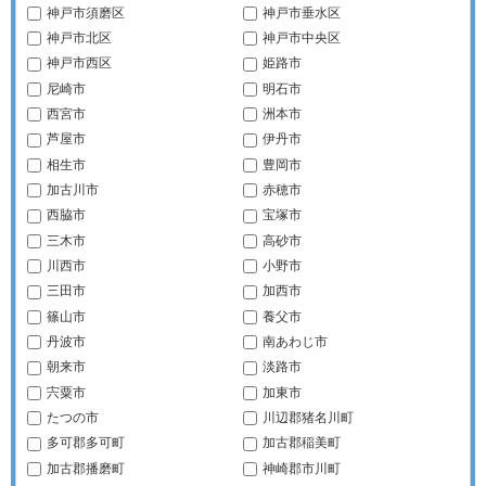
神戸市須磨区
神戸市垂水区
神戸市北区
神戸市中央区
神戸市西区
姫路市
尼崎市
明石市
西宮市
洲本市
芦屋市
伊丹市
相生市
豊岡市
加古川市
赤穂市
西脇市
宝塚市
三木市
高砂市
川西市
小野市
三田市
加西市
篠山市
養父市
丹波市
南あわじ市
朝来市
淡路市
宍粟市
加東市
たつの市
川辺郡猪名川町
多可郡多可町
加古郡稲美町
加古郡播磨町
神崎郡市川町