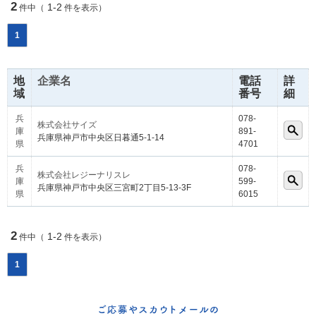
2
1-2
件中（
件を表示）
1
地
企業名
電話
詳
域
番号
細
兵
078-
株式会社サイズ
庫
891-
兵庫県神戸市中央区日暮通5-1-14
県
4701
兵
078-
株式会社レジーナリスレ
庫
599-
兵庫県神戸市中央区三宮町2丁目5-13-3F
県
6015
2
1-2
件中（
件を表示）
1