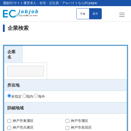
通販ECサイト運営求人・在宅・正社員・アルバイトならECjobjob
中途
新卒
企業検索
企業
名
所在地
未指定
国内
海外
詳細地域
神戸市東灘区
神戸市灘区
神戸市兵庫区
神戸市長田区