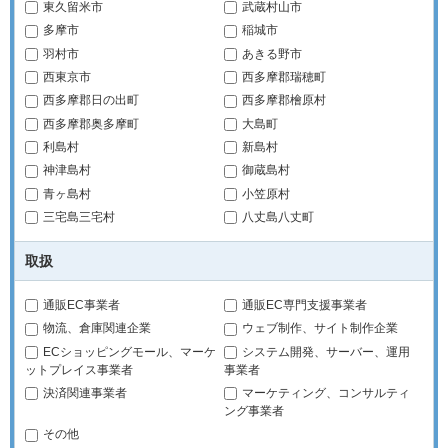
東久留米市
武蔵村山市
多摩市
稲城市
羽村市
あきる野市
西東京市
西多摩郡瑞穂町
西多摩郡日の出町
西多摩郡檜原村
西多摩郡奥多摩町
大島町
利島村
新島村
神津島村
御蔵島村
青ヶ島村
小笠原村
三宅島三宅村
八丈島八丈町
取扱
通販EC事業者
通販EC専門支援事業者
物流、倉庫関連企業
ウェブ制作、サイト制作企業
ECショッピングモール、マーケ
システム開発、サーバー、運用
ットプレイス事業者
事業者
決済関連事業者
マーケティング、コンサルティ
ング事業者
その他