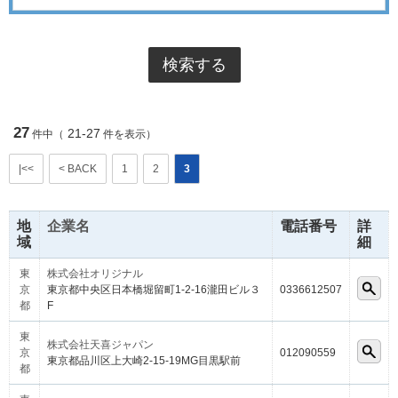
27
21-27
件中（
件を表示）
|<<
< BACK
1
2
3
地
企業名
電話番号
詳
域
細
東
株式会社オリジナル
京
東京都中央区日本橋堀留町1-2-16瀧田ビル３
0336612507
都
F
東
株式会社天喜ジャパン
京
012090559
東京都品川区上大崎2-15-19MG目黒駅前
都