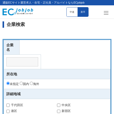
通販ECサイト運営求人・在宅・正社員・アルバイトならECjobjob
中途
新卒
企業検索
企業
名
所在地
未指定
国内
海外
詳細地域
千代田区
中央区
港区
新宿区