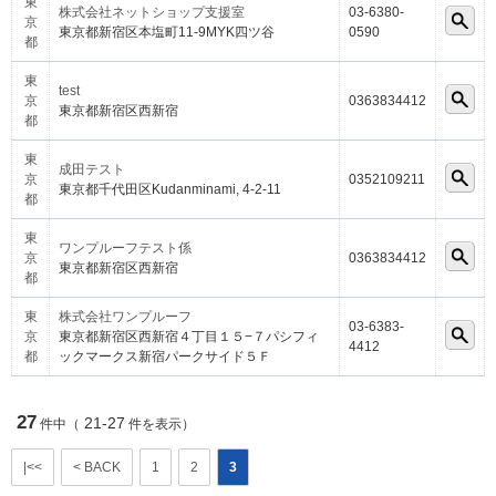
東
株式会社ネットショップ支援室
03-6380-
京
東京都新宿区本塩町11-9MYK四ツ谷
0590
都
東
test
京
0363834412
東京都新宿区西新宿
都
東
成田テスト
京
0352109211
東京都千代田区Kudanminami, 4-2-11
都
東
ワンプルーフテスト係
京
0363834412
東京都新宿区西新宿
都
東
株式会社ワンプルーフ
03-6383-
京
東京都新宿区西新宿４丁目１５−７パシフィ
4412
都
ックマークス新宿パークサイド５Ｆ
27
21-27
件中（
件を表示）
|<<
< BACK
1
2
3