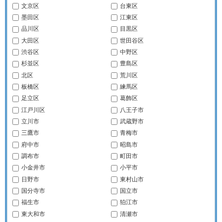
文京区
台東区
墨田区
江東区
品川区
目黒区
大田区
世田谷区
渋谷区
中野区
杉並区
豊島区
北区
荒川区
板橋区
練馬区
足立区
葛飾区
江戸川区
八王子市
立川市
武蔵野市
三鷹市
青梅市
府中市
昭島市
調布市
町田市
小金井市
小平市
日野市
東村山市
国分寺市
国立市
福生市
狛江市
東大和市
清瀬市