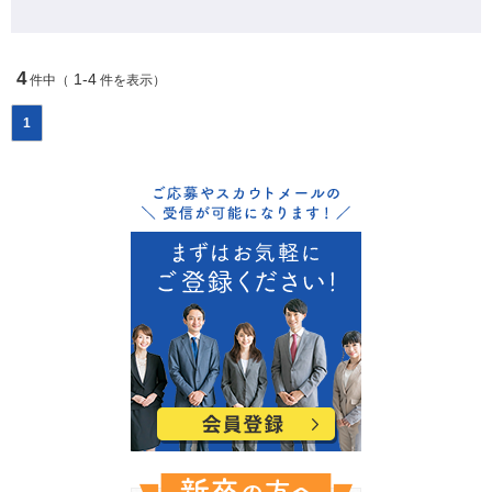
4
1-4
件中（
件を表示）
1