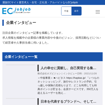
通販ECサイト運営求人・在宅・正社員・アルバイトならECjobjob
中途
新卒
企業インタビュー
注目企業のインタビュー記事を掲載しています。
求人情報を掲載中の企業様の事業内容や今後のビジョン、採用活動などについ
て経営者や人事担当者に伺いました。
企業インタビュー一覧
人の幸せに貢献し、自己実現する集団で在る
株式会社オズビジョン | インタビュー日時：2021/11/26
＜中核事業＞ ■ハピタス https://hapitas.jp/ 「いつもの
ネットショッピング、旅行やレストランの予約、引
っ越しや保険の見積もりまで、どこを利用しても特
典ポイントが貯まる」会員サービスです。350万人を
超えるユーザーを抱え…
日本を代表するブランドへ、そして世界へ