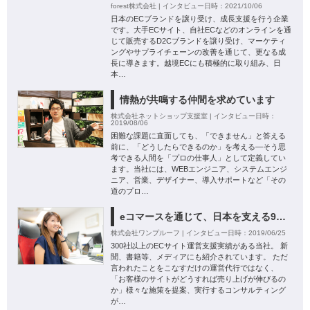
forest株式会社 | インタビュー日時：2021/10/06
日本のECブランドを譲り受け、成長支援を行う企業
です。大手ECサイト、自社ECなどのオンラインを通
じて販売するD2Cブランドを譲り受け、マーケティ
ングやサプライチェーンの改善を通じて、更なる成
長に導きます。越境ECにも積極的に取り組み、日
本…
情熱が共鳴する仲間を求めています
株式会社ネットショップ支援室 | インタビュー日時：
2019/08/06
困難な課題に直面しても、「できません」と答える
前に、「どうしたらできるのか」を考える―そう思
考できる人間を「プロの仕事人」として定義してい
ます。当社には、WEBエンジニア、システムエンジ
ニア、営業、デザイナー、導入サポートなど「その
道のプロ…
eコマースを通じて、日本を支える99％の中小企業を発展させたい。
株式会社ワンプルーフ | インタビュー日時：2019/06/25
300社以上のECサイト運営支援実績がある当社。 新
聞、書籍等、メディアにも紹介されています。 ただ
言われたことをこなすだけの運営代行ではなく、
「お客様のサイトがどうすれば売り上げが伸びるの
か」様々な施策を提案、実行するコンサルティング
が…