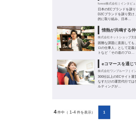
forest株式会社 | インタビュ
日本のECブランドを譲
D2Cブランドを譲り受
的に取り組み、日本…
情熱が共鳴する仲
株式会社ネットショップ支援室 
困難な課題に直面しても
ロの仕事人」として定義
トなど「その道のプロ…
eコマースを通じ
株式会社ワンプルーフ | イン
300社以上のECサイト
なすだけの運営代行では
ルティングが…
4
1-4
件中（
件を表示）
1