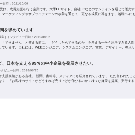
ー日時：2021/10/06
り受け、成長支援を行う企業です。大手ECサイト、自社ECなどのオンラインを通じて販売す
け、マーケティングやサプライチェーンの改善を通じて、更なる成長に導きます。越境ECに
間を求めています
| インタビュー日時：2019/08/06
、「できません」と答える前に、「どうしたらできるのか」を考える―そう思考できる人間
しています。当社には、WEBエンジニア、システムエンジニア、営業、デザイナー、導入
て、日本を支える99％の中小企業を発展させたい。
タビュー日時：2019/06/25
運営支援実績がある当社。 新聞、書籍等、メディアにも紹介されています。 ただ言われたこ
なく、「お客様のサイトがどうすれば売り上げが伸びるのか」様々な施策を提案、実行する