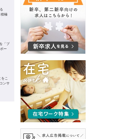
る
も積極
を「プ
サポー
とをこ
コンサ