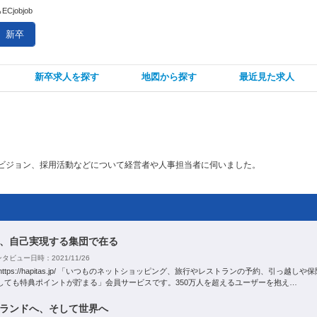
objob
新卒
新卒求人を探す
地図から探す
最近見た求人
。
ビジョン、採用活動などについて経営者や人事担当者に伺いました。
、自己実現する集団で在る
タビュー日時：2021/11/26
ttps://hapitas.jp/ 「いつものネットショッピング、旅行やレストランの予約、引っ越しや
しても特典ポイントが貯まる」会員サービスです。350万人を超えるユーザーを抱え…
ランドへ、そして世界へ