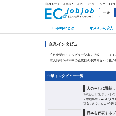
通販ECサイト運営求人・在宅・正社員・アルバイトならECj
中途
ECjobjobとは
オススメの求人
企業インタビュー
注目企業のインタビュー記事を掲載しています
求人情報を掲載中の企業様の事業内容や今後の
企業インタビュー一覧
人の幸せに貢献し
株式会社オズビジョン | イン
＜中核事業＞ ■ハピタス h
積もりまで、どこを利用
日本を代表するブ