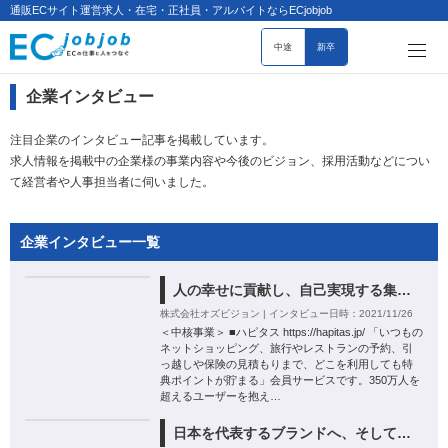
通販ECサイト運営求人・在宅・正社員・アルバイトならECjobjob
中途
新卒
企業インタビュー
注目企業のインタビュー記事を掲載しています。
求人情報を掲載中の企業様の事業内容や今後のビジョン、採用活動などについ
て経営者や人事担当者に伺いました。
企業インタビュー一覧
人の幸せに貢献し、自己実現する集団で在る
株式会社オズビジョン | インタビュー日時：2021/11/26
＜中核事業＞ ■ハピタス https://hapitas.jp/ 「いつもの
ネットショッピング、旅行やレストランの予約、引
っ越しや保険の見積もりまで、どこを利用しても特
典ポイントが貯まる」会員サービスです。350万人を
超えるユーザーを抱え…
日本を代表するブランドへ、そして世界へ