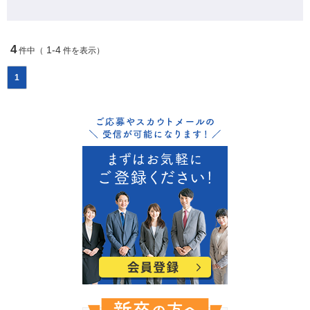
4
1-4
件中（
件を表示）
1