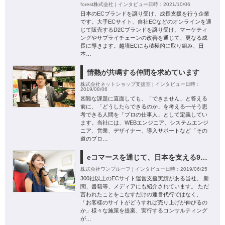
forest株式会社 | インタビュー日時：2021/10/06
日本のECブランドを譲り受け、成長支援を行う企業
です。大手ECサイト、自社ECなどのオンラインを通
じて販売するD2Cブランドを譲り受け、マーケティ
ングやサプライチェーンの改善を通じて、更なる成
長に導きます。越境ECにも積極的に取り組み、日
本…
情熱が共鳴する仲間を求めています
株式会社ネットショップ支援室 | インタビュー日時：
2019/08/06
困難な課題に直面しても、「できません」と答える
前に、「どうしたらできるのか」を考える―そう思
考できる人間を「プロの仕事人」として定義してい
ます。当社には、WEBエンジニア、システムエンジ
ニア、営業、デザイナー、導入サポートなど「その
道のプロ…
eコマースを通じて、日本を支える99％の中小企業を発展させたい。
株式会社ワンプルーフ | インタビュー日時：2019/06/25
300社以上のECサイト運営支援実績がある当社。 新
聞、書籍等、メディアにも紹介されています。 ただ
言われたことをこなすだけの運営代行ではなく、
「お客様のサイトがどうすれば売り上げが伸びるの
か」様々な施策を提案、実行するコンサルティング
が…