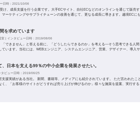
ー日時：2021/10/06
り受け、成長支援を行う企業です。大手ECサイト、自社ECなどのオンラインを通じて販売す
け、マーケティングやサプライチェーンの改善を通じて、更なる成長に導きます。越境ECに
間を求めています
| インタビュー日時：2019/08/06
、「できません」と答える前に、「どうしたらできるのか」を考える―そう思考できる人間
しています。当社には、WEBエンジニア、システムエンジニア、営業、デザイナー、導入
て、日本を支える99％の中小企業を発展させたい。
タビュー日時：2019/06/25
運営支援実績がある当社。 新聞、書籍等、メディアにも紹介されています。 ただ言われたこ
なく、「お客様のサイトがどうすれば売り上げが伸びるのか」様々な施策を提案、実行する