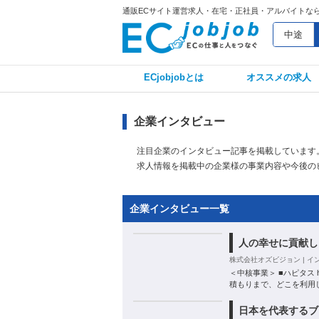
通販ECサイト運営求人・在宅・正社員・アルバイトならECj
中途
ECjobjobとは
オススメの求人
企業インタビュー
注目企業のインタビュー記事を掲載しています
求人情報を掲載中の企業様の事業内容や今後の
企業インタビュー一覧
人の幸せに貢献し
株式会社オズビジョン | イン
＜中核事業＞ ■ハピタス h
積もりまで、どこを利用
日本を代表するブ