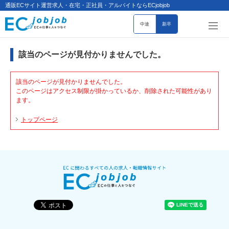
通販ECサイト運営求人・在宅・正社員・アルバイトならECjobjob
中途
新卒
該当のページが見付かりませんでした。
該当のページが見付かりませんでした。
このページはアクセス制限が掛かっているか、削除された可能性があり
ます。
トップページ