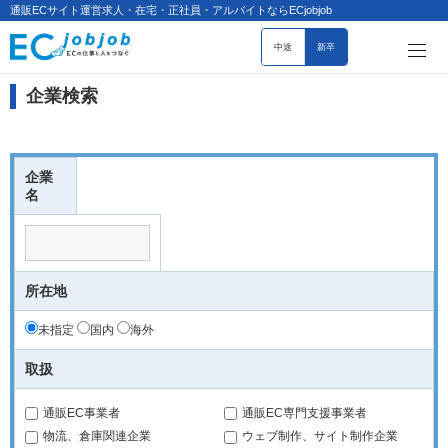
通販ECサイト運営求人・在宅・正社員・アルバイトならECjobjob
中途
新卒
企業検索
企業
名
所在地
未指定
国内
海外
取扱
通販EC事業者
通販EC専門支援事業者
物流、倉庫関連企業
ウェブ制作、サイト制作企業