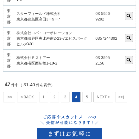
都
13F
東
スターフィールド株式会社
03-5956-
京
東京都豊島区高田3ー9ー7
9292
都
東
株式会社コパ・コーポレーション
京
東京都渋谷区恵比寿南2-23-7エビスパーク
0357244302
都
ヒルズ401
東
株式会社Ｅストアー
03-3595-
京
東京都港区西新橋1-10-2
2156
都
47
31-40
件中（
件を表示）
|<<
< BACK
1
2
3
4
5
NEXT >
>>|