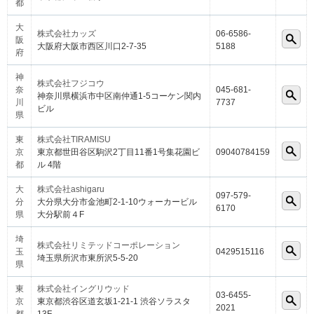
都
大
株式会社カッズ
06-6586-
阪
大阪府大阪市西区川口2-7-35
5188
府
神
株式会社フジコウ
奈
045-681-
神奈川県横浜市中区南仲通1-5コーケン関内
川
7737
ビル
県
東
株式会社TIRAMISU
京
東京都世田谷区駒沢2丁目11番1号集花園ビ
09040784159
都
ル 4階
大
株式会社ashigaru
097-579-
分
大分県大分市金池町2-1-10ウォーカービル
6170
県
大分駅前４F
埼
株式会社リミテッドコーポレーション
玉
0429515116
埼玉県所沢市東所沢5-5-20
県
東
株式会社イングリウッド
03-6455-
京
東京都渋谷区道玄坂1-21-1 渋谷ソラスタ
2021