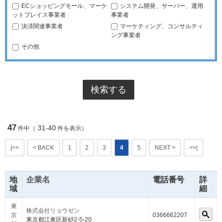
ECショッピングモール、マーケ
システム開発、サーバー、運用
ットプレイス事業者
事業者
決済関連事業者
マーケティング、コンサルティ
ング事業者
その他
47
31-40
件中（
件を表示）
|<<
< BACK
1
2
3
4
5
NEXT >
>>|
地
企業名
電話番号
詳
域
細
東
株式会社リョウゼン
京
0366662207
東京都江東区新砂2-5-20