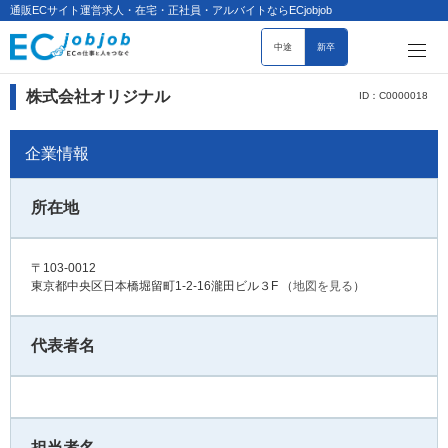
通販ECサイト運営求人・在宅・正社員・アルバイトならECjobjob
中途
新卒
株式会社オリジナル
ID：C0000018
企業情報
所在地
〒103-0012
東京都中央区日本橋堀留町1-2-16瀧田ビル３F
（
地図を見る
）
代表者名
担当者名